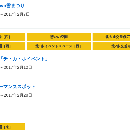
2Live雪まつり
～2017年2月7日
場［西］
憩いの空間
北大通交差点広
場［西］
北1条イベントスペース［西］
北2条交差
「チ・カ・ホイベント」
～2017年2月12日
ーマンススポット
～2017年2月28日
場［東］