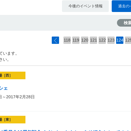
今後のイベント情報
過去の
検
118
119
120
121
122
123
124
12
ています。
さい。
場［西］
シェ
日～2017年2月28日
場［東］