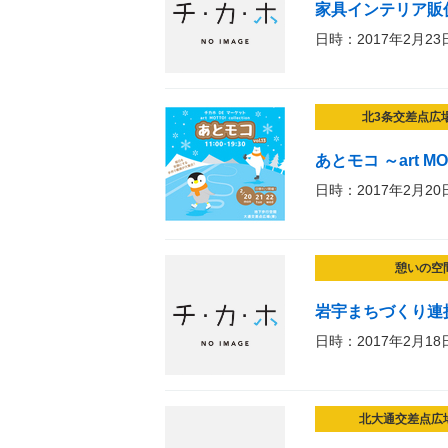
家具インテリア販
日時：2017年2月23
北3条交差点広
あとモコ ～art MOTT
日時：2017年2月20
憩いの空
岩宇まちづくり連
日時：2017年2月18
北大通交差点広