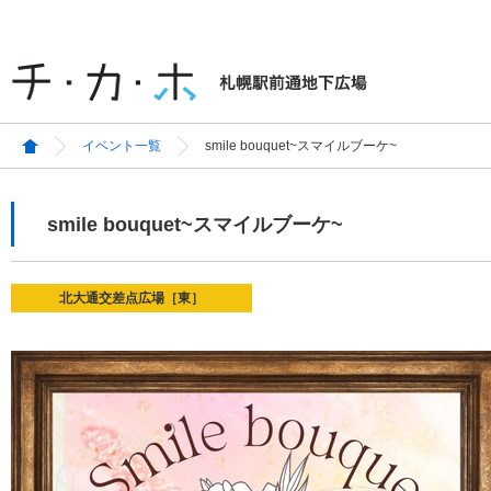
イベント一覧
smile bouquet~スマイルブーケ~
smile bouquet~スマイルブーケ~
北大通交差点広場［東］