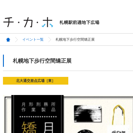
イベント一覧
札幌地下歩行空間矯正展
札幌地下歩行空間矯正展
北大通交差点広場［東］