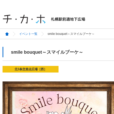
イベント一覧
smile bouquet～スマイルブーケ～
smile bouquet～スマイルブーケ～
北3条交差点広場［西］