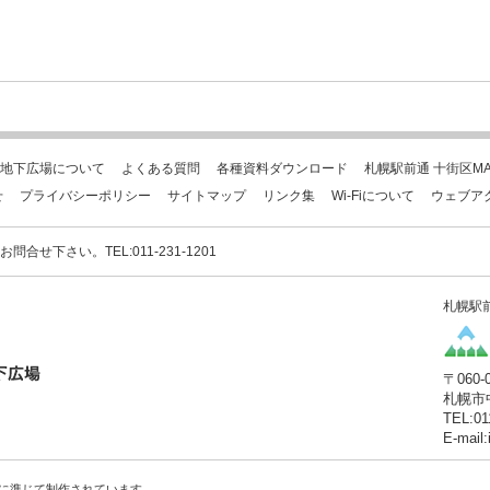
地下広場について
よくある質問
各種資料ダウンロード
札幌駅前通 十街区MA
せ
プライバシーポリシー
サイトマップ
リンク集
Wi-Fiについて
ウェブア
下さい。TEL:011-231-1201
札幌駅
〒060-
札幌市
TEL:01
E-mail
に準じて制作されています。