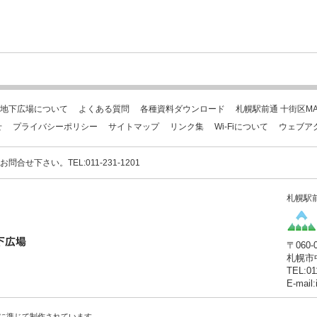
地下広場について
よくある質問
各種資料ダウンロード
札幌駅前通 十街区MA
せ
プライバシーポリシー
サイトマップ
リンク集
Wi-Fiについて
ウェブア
下さい。TEL:011-231-1201
札幌駅
〒060-
札幌市
TEL:01
E-mail
に準じて制作されています。