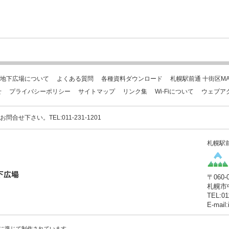
地下広場について
よくある質問
各種資料ダウンロード
札幌駅前通 十街区MA
せ
プライバシーポリシー
サイトマップ
リンク集
Wi-Fiについて
ウェブア
下さい。TEL:011-231-1201
札幌駅
〒060-
札幌市
TEL:01
E-mail
に準じて制作されています。