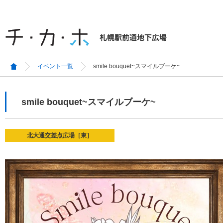
イベント一覧
smile bouquet~スマイルブーケ~
smile bouquet~スマイルブーケ~
北大通交差点広場［東］