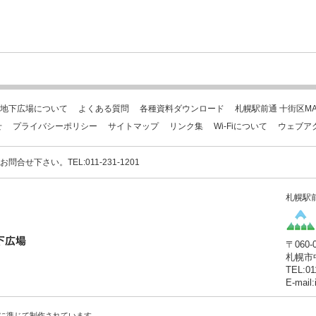
地下広場について
よくある質問
各種資料ダウンロード
札幌駅前通 十街区MA
せ
プライバシーポリシー
サイトマップ
リンク集
Wi-Fiについて
ウェブア
下さい。TEL:011-231-1201
札幌駅
〒060-
札幌市
TEL:01
E-mail
に準じて制作されています。