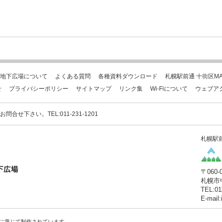
地下広場について
よくある質問
各種資料ダウンロード
札幌駅前通 十街区MA
せ
プライバシーポリシー
サイトマップ
リンク集
Wi-Fiについて
ウェブア
下さい。TEL:011-231-1201
札幌駅
〒060-
札幌市
TEL:01
E-mail
に準じて制作されています。