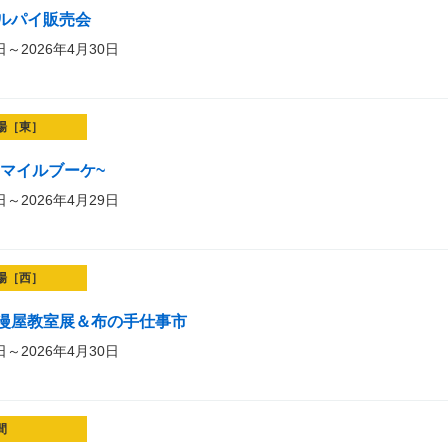
ルパイ販売会
日～2026年4月30日
場［東］
t~スマイルブーケ~
日～2026年4月29日
場［西］
漫屋教室展＆布の手仕事市
日～2026年4月30日
間