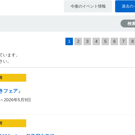
今後のイベント情報
過去の
検
1
2
3
4
5
6
7
8
ています。
さい。
間
きフェア」
～2026年5月9日
間