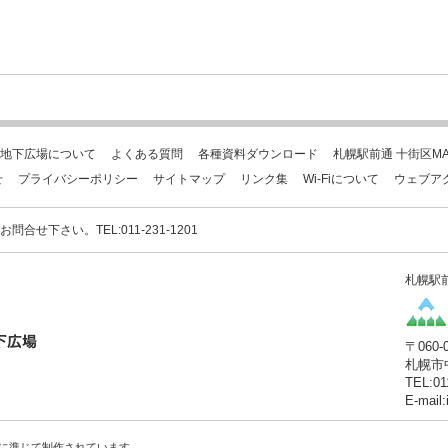
地下広場について
よくある質問
各種資料ダウンロード
札幌駅前通 十街区MA
せ
プライバシーポリシー
サイトマップ
リンク集
Wi-Fiについて
ウェブア
下さい。TEL:011-231-1201
札幌駅
〒060-
札幌市
TEL:01
E-mail
に準じて制作されています。