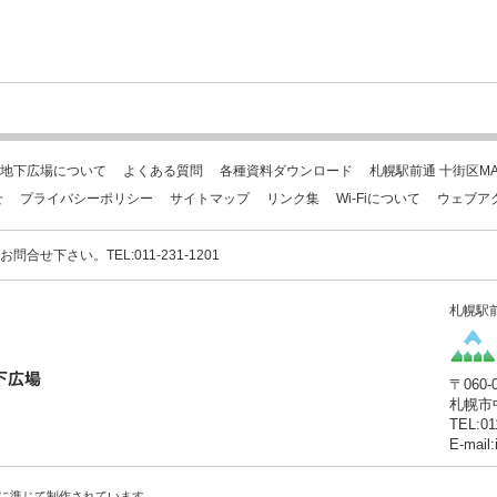
地下広場について
よくある質問
各種資料ダウンロード
札幌駅前通 十街区MA
せ
プライバシーポリシー
サイトマップ
リンク集
Wi-Fiについて
ウェブア
下さい。TEL:011-231-1201
札幌駅
〒060-
札幌市
TEL:01
E-mail
に準じて制作されています。