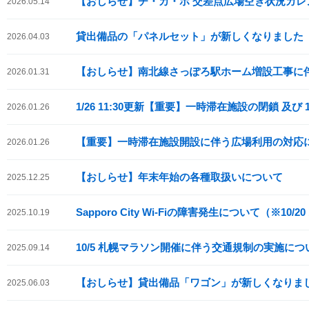
【おしらせ】チ・カ・ホ 交差点広場空き状況カレ
2026.05.14
貸出備品の「パネルセット」が新しくなりました
2026.04.03
【おしらせ】南北線さっぽろ駅ホーム増設工事に
2026.01.31
1/26 11:30更新【重要】一時滞在施設の閉鎖 及び
2026.01.26
【重要】一時滞在施設開設に伴う広場利用の対応
2026.01.26
【おしらせ】年末年始の各種取扱いについて
2025.12.25
Sapporo City Wi-Fiの障害発生について（※10/2
2025.10.19
10/5 札幌マラソン開催に伴う交通規制の実施につ
2025.09.14
【おしらせ】貸出備品「ワゴン」が新しくなりま
2025.06.03